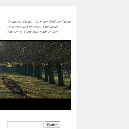
Camisetas Celtics – La mejor tienda online de
camisetas NBA baratas y ropa de de
baloncesto. Económico y alta calidad.