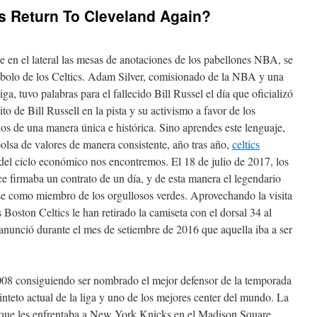
 Return To Cleveland Again?
 en el lateral las mesas de anotaciones de los pabellones NBA, se
ímbolo de los Celtics. Adam Silver, comisionado de la NBA y una
iga, tuvo palabras para el fallecido Bill Russel el día que oficializó
o de Bill Russell en la pista y su activismo a favor de los
os de una manera única e histórica. Sino aprendes este lenguaje,
bolsa de valores de manera consistente, año tras año,
celtics
del ciclo económico nos encontremos. El 18 de julio de 2017, los
e firmaba un contrato de un día, y de esta manera el legendario
se como miembro de los orgullosos verdes. Aprovechando la visita
oston Celtics le han retirado la camiseta con el dorsal 34 al
 anunció durante el mes de setiembre de 2016 que aquella iba a ser
08 consiguiendo ser nombrado el mejor defensor de la temporada
inteto actual de la liga y uno de los mejores center del mundo. La
el que les enfrentaba a New York Knicks en el Madison Square