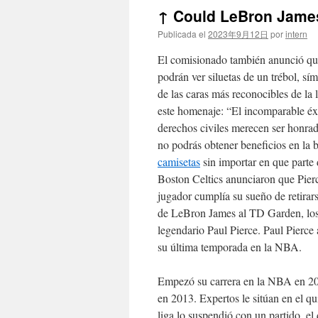
↑ Could LeBron James
Publicada el
2023年9月12日
por
intern
El comisionado también anunció que
podrán ver siluetas de un trébol, s
de las caras más reconocibles de la l
este homenaje: “El incomparable éxit
derechos civiles merecen ser honrad
no podrás obtener beneficios en la 
camisetas
sin importar en que parte 
Boston Celtics anunciaron que Pierc
jugador cumplía su sueño de retirar
de LeBron James al TD Garden, los B
legendario Paul Pierce. Paul Pierce
su última temporada en la NBA.
Empezó su carrera en la NBA en 20
en 2013. Expertos le sitúan en el qu
liga lo suspendió con un partido, 