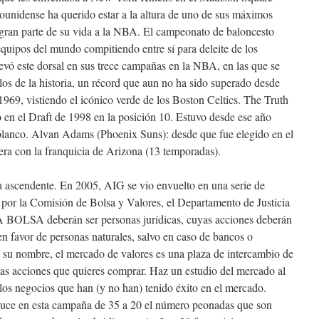
ounidense ha querido estar a la altura de uno de sus máximos
ran parte de su vida a la NBA. El campeonato de baloncesto
equipos del mundo compitiendo entre sí para deleite de los
levó este dorsal en sus trece campañas en la NBA, en las que se
los de la historia, un récord que aun no ha sido superado desde
69, vistiendo el icónico verde de los Boston Celtics. The Truth
ido en el Draft de 1998 en la posición 10. Estuvo desde ese año
 blanco. Alvan Adams (Phoenix Suns): desde que fue elegido en el
rera con la franquicia de Arizona (13 temporadas).
ia ascendente. En 2005, AIG se vio envuelto en una serie de
s por la Comisión de Bolsa y Valores, el Departamento de Justicia
BOLSA deberán ser personas jurídicas, cuyas acciones deberán
en favor de personas naturales, salvo en caso de bancos o
 su nombre, el mercado de valores es una plaza de intercambio de
 las acciones que quieres comprar. Haz un estudio del mercado al
 los negocios que han (y no han) tenido éxito en el mercado.
duce en esta campaña de 35 a 20 el número peonadas que son