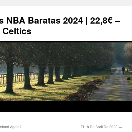
s NBA Baratas 2024 | 22,8€ –
Celtics
eland Again?
El 18 De Abril De 2023
→