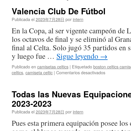
Valencia Club De Fútbol
Publicada el
2023年7月28日
por
intern
En la Copa, al ser vigente campeón de Li
los octavos de final y se eliminó al Gran
final al Celta. Solo jugó 35 partidos en
y luego fue …
Sigue leyendo
→
Publicado en
camisetas celtics
|
Etiquetado
boston celtics camis
en
celtics
,
camiseta celtic
|
Comentarios desactivados
Valencia
Club
De
Todas las Nuevas Equipacione
Fútbol
2023-2023
Publicada el
2023年7月28日
por
intern
Pues esta primera equipación posee los 