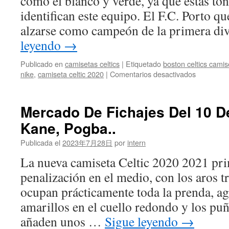
como el blanco y verde, ya que estas ton
identifican este equipo. El F.C. Porto qu
alzarse como campeón de la primera di
leyendo
→
Publicado en
camisetas celtics
|
Etiquetado
boston celtics cami
en
nike
,
camiseta celtic 2020
|
Comentarios desactivados
Todas
las
Nuevas
Mercado De Fichajes Del 10 D
Equipacio
Kane, Pogba..
De
Fútbol
Publicada el
2023年7月28日
por
intern
2023-
2023
La nueva camiseta Celtic 2020 2021 pri
penalización en el medio, con los aros t
ocupan prácticamente toda la prenda, a
amarillos en el cuello redondo y los puñ
añaden unos …
Sigue leyendo
→