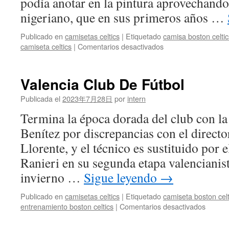
podía anotar en la pintura aprovechando 
nigeriano, que en sus primeros años …
Publicado en
camisetas celtics
|
Etiquetado
camisa boston celtic
en
camiseta celtics
|
Comentarios desactivados
Adidas
Camiseta
De
Valencia Club De Fútbol
Fútbol
Celtic
Publicada el
2023年7月28日
por
intern
21/22
Termina la época dorada del club con l
para
Hombre
Benítez por discrepancias con el direct
Llorente, y el técnico es sustituido por e
Ranieri en su segunda etapa valencianis
invierno …
Sigue leyendo
→
Publicado en
camisetas celtics
|
Etiquetado
camiseta boston cel
en
entrenamiento boston celtics
|
Comentarios desactivados
Valenc
Club