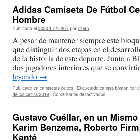
De
Adidas Camiseta De Fútbol Cel
Fútbol
Hombre
Publicada el
2023年7月28日
por
intern
A pesar de mantener siempre este bloque
que distinguir dos etapas en el desarroll
de la historia de este deporte. Junto a B
dos jugadores interiores que se convir
leyendo
→
Publicado en
camisetas celtics
|
Etiquetado
camisa boston celtic
en
de los celtics 2019
|
Comentarios desactivados
Adidas
Camiseta
De
Gustavo Cuéllar, en un Mismo
Fútbol
Karim Benzema, Roberto Firm
Celtic
21/22
Kanté
para