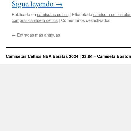
Sigue leyendo
→
N’golo
Kanté
Publicado en
camisetas celtics
|
Etiquetado
camiseta celtics bla
en
comprar camiseta celtics
|
Comentarios desactivados
La
Rivalidad
←
Entradas más antiguas
entre
Magic
Johnson
Y
Camisetas Celtics NBA Baratas 2024 | 22,8€ – Camiseta Boston
Larry
Bird
Que
Salvó
A
la
NBA