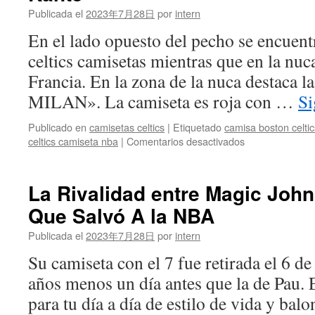
Hombre
Publicada el
2023年7月28日
por
intern
En el lado opuesto del pecho se encuentr
celtics camisetas mientras que en la nuc
Francia. En la zona de la nuca destaca l
MILAN». La camiseta es roja con …
Si
Publicado en
camisetas celtics
|
Etiquetado
camisa boston celti
en
celtics camiseta nba
|
Comentarios desactivados
Gustavo
Cuéllar,
en
La Rivalidad entre Magic John
un
Que Salvó A la NBA
Mismo
Escalafón
Publicada el
2023年7月28日
por
intern
con
Karim
Su camiseta con el 7 fue retirada el 6 d
Benzema,
años menos un día antes que la de Pau. 
Roberto
Firmino
para tu día a día de estilo de vida y b
Y