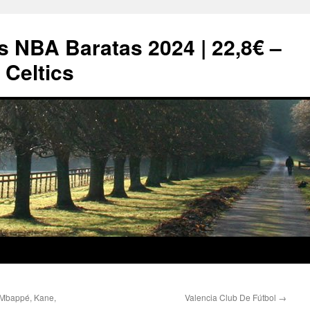
s NBA Baratas 2024 | 22,8€ –
Celtics
 Mbappé, Kane,
Valencia Club De Fútbol
→