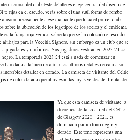
internacional del club. Este detalle es el eje central del diseño de
i te fijas en el escudo, verás sobre él una sutil forma de rombo
e alusión precisamente a ese diamante que lucía el primer club
 sobre la ubicación de los logotipos de los socios y el emblema
 es la franja roja vertical sobre la que se ha colocado el escudo.
 altibajos para la Vecchia Signora, sin embargo es un club que se
as, jugadores y uniformes. Sus jugadores vestirán en 2023-24 con
y negro. La temporada 2023-24 está a nada de comenzar en
e han dado a la tarea de afinar los últimos detalles de cara a su
increíbles detalles en dorado. La camiseta de visitante del Celtic
s de color dorado que atraviesan las rayas verdes del frontal del
Ya que esta camiseta de visitante, a
diferencia de la local del del Celtic
de Glasgow 2020 – 2021, es
dominada por un tono negro y
dorado. Este tono representa una
aptitud más feroz de parte de los