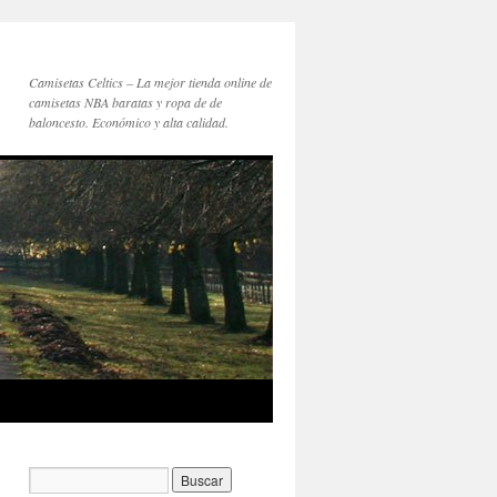
Camisetas Celtics – La mejor tienda online de
camisetas NBA baratas y ropa de de
baloncesto. Económico y alta calidad.