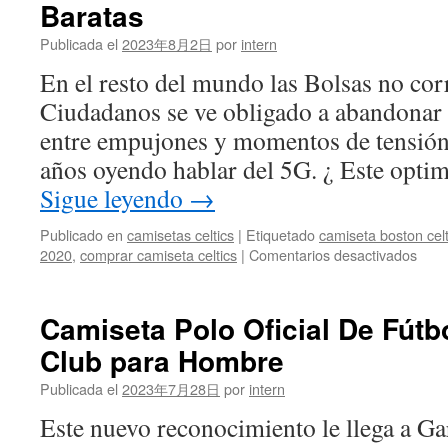
Baratas
Publicada el
2023年8月2日
por
intern
En el resto del mundo las Bolsas no cor
Ciudadanos se ve obligado a abandonar
entre empujones y momentos de tensión
años oyendo hablar del 5G. ¿ Este opt
Sigue leyendo
→
Publicado en
camisetas celtics
|
Etiquetado
camiseta boston cel
en
2020
,
comprar camiseta celtics
|
Comentarios desactivados
Cami
Bost
Celti
Camiseta Polo Oficial De Fútbo
El
Club para Hombre
Cort
Ingle
Publicada el
2023年7月28日
por
intern
Bara
Este nuevo reconocimiento le llega a Ga