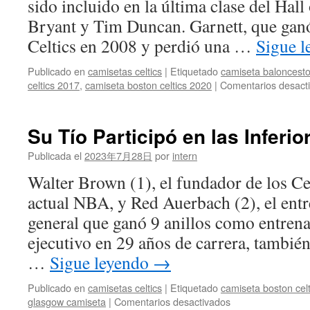
sido incluido en la última clase del Hal
Bryant y Tim Duncan. Garnett, que ganó
Celtics en 2008 y perdió una …
Sigue 
Publicado en
camisetas celtics
|
Etiquetado
camiseta baloncesto
celtics 2017
,
camiseta boston celtics 2020
|
Comentarios desact
Su Tío Participó en las Inferio
Publicada el
2023年7月28日
por
intern
Walter Brown (1), el fundador de los Cel
actual NBA, y Red Auerbach (2), el entr
general que ganó 9 anillos como entren
ejecutivo en 29 años de carrera, tambié
…
Sigue leyendo
→
Publicado en
camisetas celtics
|
Etiquetado
camiseta boston cel
en
glasgow camiseta
|
Comentarios desactivados