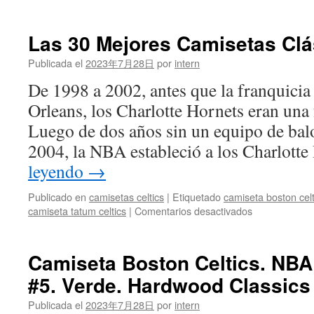
Su
Tío
Participó
Las 30 Mejores Camisetas Clá
en
las
Publicada el
2023年7月28日
por
intern
Inferiores
De 1998 a 2002, antes que la franquici
Orleans, los Charlotte Hornets eran una 
Luego de dos años sin un equipo de bal
2004, la NBA estableció a los Charlott
leyendo
→
Publicado en
camisetas celtics
|
Etiquetado
camiseta boston cel
en
camiseta tatum celtics
|
Comentarios desactivados
Las
30
Mejores
Camiseta Boston Celtics. NBA.
Camisetas
#5. Verde. Hardwood Classics
Clásicas
De
Publicada el
2023年7月28日
por
intern
la