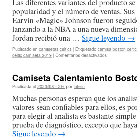
Las diferentes variantes del producto se 
popularidad y el número de ventas. Sus
Earvin «Magic» Johnson fueron seguid
lanzando a la NBA a una nueva dimensi
Jordan recibió una …
Sigue leyendo
→
Publicado en
camisetas celtics
|
Etiquetado
camisa boston celtic
en
celtic camiseta 2019
|
Comentarios desactivados
Camisetas
Niño
De
Camiseta Calentamiento Bosto
Boston
Celtics
Publicada el
2023年8月2日
por
intern
Barata
Muchas personas esperan que los analis
valores sean confiables para ellos, es po
para elegir al analista es bastante simple
prueba de diagnóstico, excepto que hay
Sigue leyendo
→