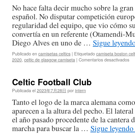
NBA
No hace falta decir mucho sobre la gran
español. No disputar competición europe
regularidad del equipo, que vio cómo su
convertía en un referente (Otamendi-Mus
Diego Alves en uno de …
Sigue leyend
Publicado en
camisetas celtics
|
Etiquetado
camiseta boston cel
en
2020
,
celtic de glasgow camiseta
|
Comentarios desactivados
Ca
Bo
Cel
Celtic Football Club
NB
Ke
Publicada el
2023年7月28日
por
intern
Gar
Tanto el logo de la marca alemana como
#5.
Ve
aparecen a la altura del pecho. El lateral
Ha
el año pasado procedente de la cantera d
Cla
marcha para buscar la …
Sigue leyend