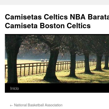
Camisetas Celtics NBA Barata
Camiseta Boston Celtics
Saltar
Inicio
al
←
National Basketball Association
contenido