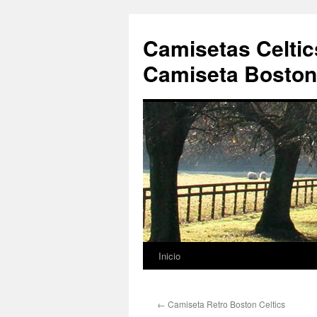
Camisetas Celtic
Camiseta Boston 
Inicio
Saltar
al
←
Camiseta Retro Boston Celtics
contenido