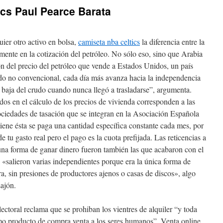
cs Paul Pearce Barata
ier otro activo en bolsa,
camiseta nba celtics
la diferencia entre la
mente en la cotización del petróleo. No sólo eso, sino que Arabia
n del precio del petróleo que vende a Estados Unidos, un país
udo no convencional, cada día más avanza hacia la independencia
 baja del crudo cuando nunca llegó a trasladarse”, argumenta.
dos en el cálculo de los precios de vivienda corresponden a las
sociedades de tasación que se integran en la Asociación Española
tiene ésta se paga una cantidad específica constante cada mes, por
de tu gasto real pero el pago es la cuota prefijada. Las reticencias a
una forma de ganar dinero fueron también las que acabaron con el
e «salieron varias independientes porque era la única forma de
a, sin presiones de productores ajenos o casas de discos», algo
ajón.
ectoral reclama que se prohiban los vientres de alquiler “y toda
omo producto de compra venta a los seres humanos”. Venta online.