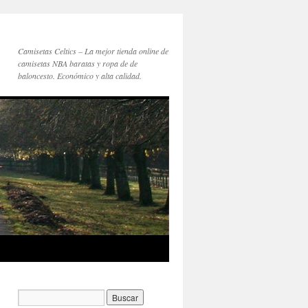
Camisetas Celtics – La mejor tienda online de
camisetas NBA baratas y ropa de de
baloncesto. Económico y alta calidad.