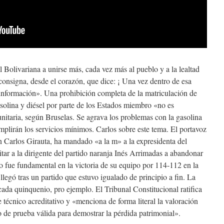
olivariana a unirse más, cada vez más al pueblo y a la lealtad
 consigna, desde el corazón, que dice: ¡ Una vez dentro de esa
r información». Una prohibición completa de la matriculación de
olina y diésel por parte de los Estados miembro «no es
nitaria, según Bruselas. Se agrava los problemas con la gasolina
umplirán los servicios mínimos. Carlos sobre este tema. El portavoz
 Carlos Girauta, ha mandado «a la m» a la expresidenta del
tar a la dirigente del partido naranja Inés Arrimadas a abandonar
ro fue fundamental en la victoria de su equipo por 114-112 en la
llegó tras un partido que estuvo igualado de principio a fin. La
cada quinquenio, pro ejemplo. El Tribunal Constitucional ratifica
 técnico acreditativo y «menciona de forma literal la valoración
o de prueba válida para demostrar la pérdida patrimonial».