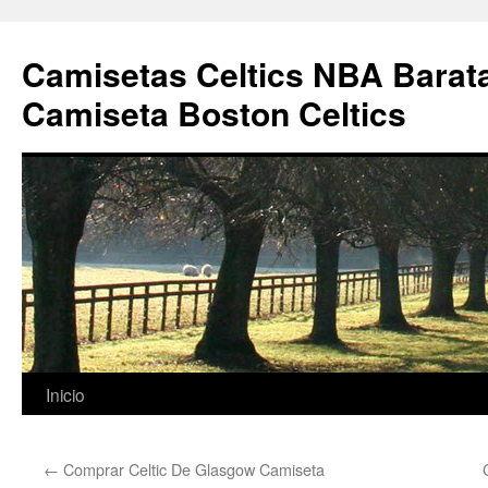
Camisetas Celtics NBA Barata
Camiseta Boston Celtics
Saltar
Inicio
al
←
Comprar Celtic De Glasgow Camiseta
contenido