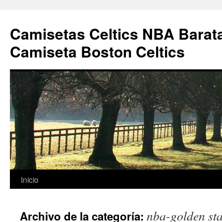
Camisetas Celtics NBA Barata
Camiseta Boston Celtics
Saltar
Inicio
al
nba-golden sta
Archivo de la categoría:
contenido