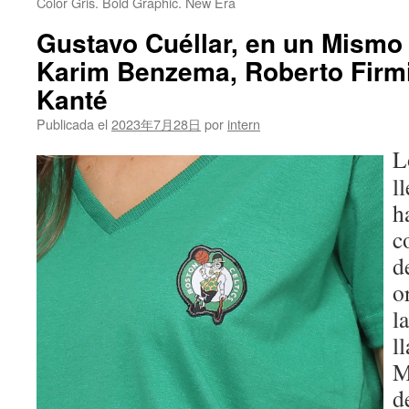
Color Gris. Bold Graphic. New Era
Gustavo Cuéllar, en un Mismo
Karim Benzema, Roberto Firm
Kanté
Publicada el
2023年7月28日
por
intern
L
l
h
c
d
o
l
l
M
d