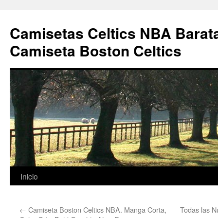
Camisetas Celtics NBA Barata
Camiseta Boston Celtics
Saltar
Inicio
al
←
Camiseta Boston Celtics NBA. Manga Corta,
Todas las N
contenido