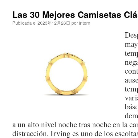
Las 30 Mejores Camisetas Clá
Publicada el
2023年12月26日
por
intern
Desp
mayo
tem
nega
con
ause
tem
vari
básq
dem
a un alto nivel noche tras noche en la c
distracción. Irving es uno de los escolt