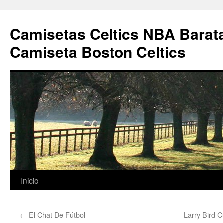
Camisetas Celtics NBA Barata
Camiseta Boston Celtics
Saltar
Inicio
al
←
El Chat De Fútbol
Larry Bird 
contenido