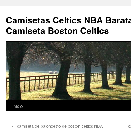
Camisetas Celtics NBA Barata
Camiseta Boston Celtics
Saltar
Inicio
al
←
camiseta de baloncesto de boston celtics NBA
c
contenido