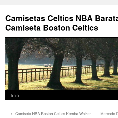
Camisetas Celtics NBA Barata
Camiseta Boston Celtics
Saltar
Inicio
al
←
Camiseta NBA Boston Celtics Kemba Walker
Mercado D
contenido