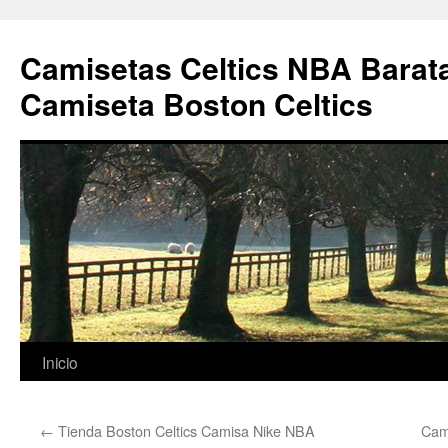
Camisetas Celtics NBA Barata
Camiseta Boston Celtics
Saltar
Inicio
al
←
Tienda Boston Celtics Camisa Nike NBA
Cam
contenido