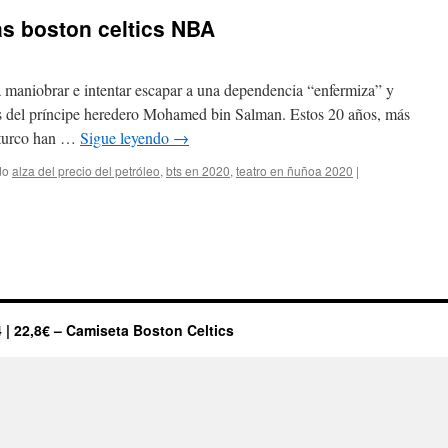
s boston celtics NBA
a maniobrar e intentar escapar a una dependencia “enfermiza” y
ras del príncipe heredero Mohamed bin Salman. Estos 20 años, más
l turco han …
Sigue leyendo
→
do
alza del precio del petróleo
,
bts en 2020
,
teatro en ñuñoa 2020
|
 | 22,8€ – Camiseta Boston Celtics