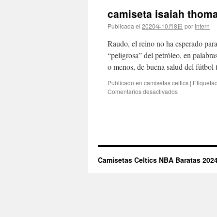
camiseta isaiah thoma
Publicada el
2020年10月8日
por
intern
Raudo, el reino no ha esperado par
“peligrosa” del petróleo, en palab
o menos, de buena salud del fútbo
Publicado en
camisetas celtics
|
Etiqueta
en
Comentarios desactivados
camiseta
isaiah
thomas
boston
celtics
NBA
Camisetas Celtics NBA Baratas 2024