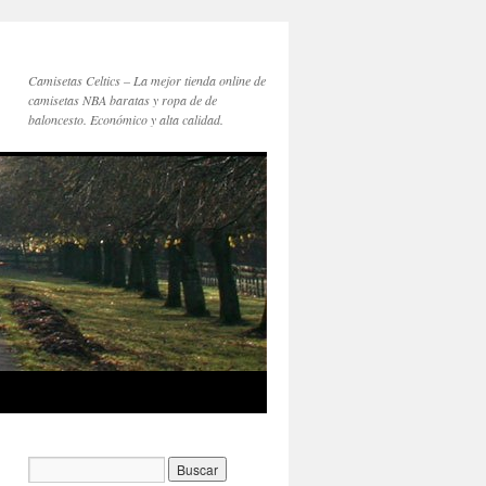
Camisetas Celtics – La mejor tienda online de
camisetas NBA baratas y ropa de de
baloncesto. Económico y alta calidad.