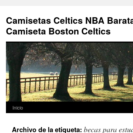
Camisetas Celtics NBA Barata
Camiseta Boston Celtics
Saltar
Inicio
al
becas para estud
Archivo de la etiqueta:
contenido