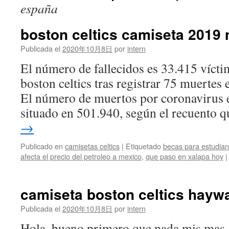
españa
boston celtics camiseta 2019
Publicada el
2020年10月8日
por
intern
El número de fallecidos es 33.415 vícti
boston celtics tras registrar 75 muertes 
El número de muertos por coronavirus 
situado en 501.940, según el recuento
→
Publicado en
camisetas celtics
|
Etiquetado
becas para estudian
afecta el precio del petroleo a mexico
,
que paso en xalapa hoy
|
camiseta boston celtics hayw
Publicada el
2020年10月8日
por
intern
Hola, bueno primero que nada mis mas g