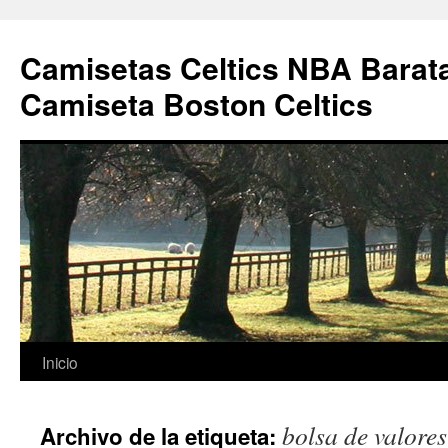
Camisetas Celtics NBA Barata
Camiseta Boston Celtics
Saltar
Inicio
al
bolsa de valore
Archivo de la etiqueta:
contenido