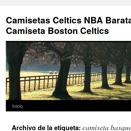
Camisetas Celtics NBA Barata
Camiseta Boston Celtics
Saltar
Inicio
al
camiseta basquet
Archivo de la etiqueta:
contenido