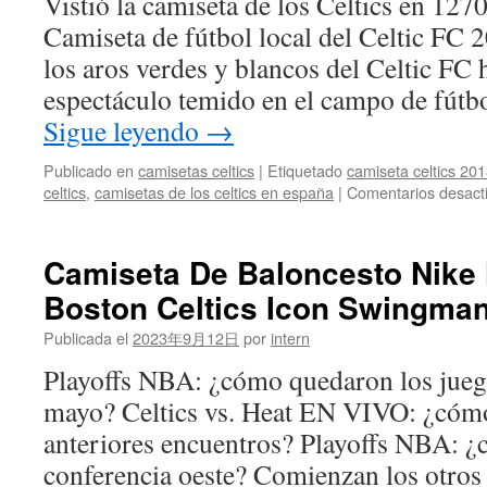
Vistió la camiseta de los Celtics en 127
Camiseta de fútbol local del Celtic FC
los aros verdes y blancos del Celtic FC 
espectáculo temido en el campo de fútb
Sigue leyendo
→
Publicado en
camisetas celtics
|
Etiquetado
camiseta celtics 20
celtics
,
camisetas de los celtics en españa
|
Comentarios desact
Camiseta De Baloncesto Nike 
Boston Celtics Icon Swingman
Publicada el
2023年9月12日
por
intern
Playoffs NBA: ¿cómo quedaron los juego
mayo? Celtics vs. Heat EN VIVO: ¿cóm
anteriores encuentros? Playoffs NBA: ¿c
conferencia oeste? Comienzan los otros 