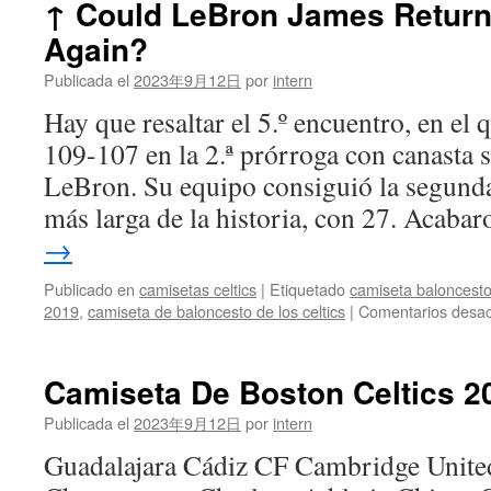
↑ Could LeBron James Return
Nba
Again?
Celtics
Publicada el
2023年9月12日
por
intern
Hay que resaltar el 5.º encuentro, en el
109-107 en la 2.ª prórroga con canasta 
LeBron. Su equipo consiguió la segunda
más larga de la historia, con 27. Acaba
→
Publicado en
camisetas celtics
|
Etiquetado
camiseta baloncesto
2019
,
camiseta de baloncesto de los celtics
|
Comentarios desac
Camiseta De Boston Celtics 2
Publicada el
2023年9月12日
por
intern
Guadalajara Cádiz CF Cambridge Unite