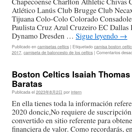
Chapecoense Charlton Athletic Chivas
Atlético Lanús Club Brugge Club Neca
Tijuana Colo-Colo Colorado Consadole
Paulista Cruz Azul Cruzeiro EC Dallas
Dynamo Dresden …
Sigue leyendo
→
Publicado en
camisetas celtics
|
Etiquetado
camisa boston celti
2017
,
camiseta de baloncesto de los celtics
|
Comentarios desac
Boston Celtics Isaiah Thomas
Baratas
Publicada el
2023年8月2日
por
intern
En ella tienes toda la información refere
2020 doncic,No requiere de suscripción,
convertido en sitio referente para obten
financiera de valor. Como recordarás, en