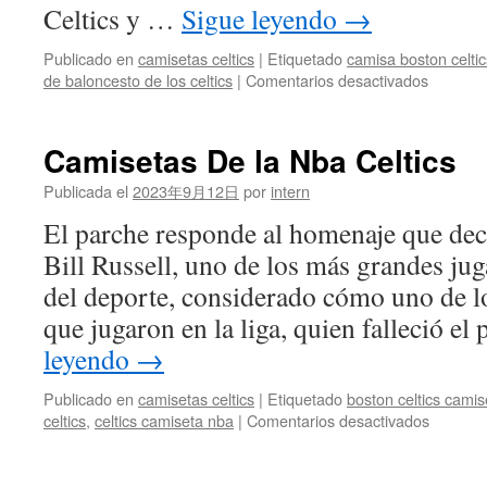
Celtics y …
Sigue leyendo
→
Publicado en
camisetas celtics
|
Etiquetado
camisa boston celtic
en
de baloncesto de los celtics
|
Comentarios desactivados
Camiset
De
Balonce
Camisetas De la Nba Celtics
Nike
NBA
Publicada el
2023年9月12日
por
intern
Kyrie
El parche responde al homenaje que dec
Irving
Boston
Bill Russell, uno de los más grandes jug
Celtics
del deporte, considerado cómo uno de l
Icon
Swingm
que jugaron en la liga, quien falleció e
–
leyendo
→
Clover
Publicado en
camisetas celtics
|
Etiquetado
boston celtics camis
en
celtics
,
celtics camiseta nba
|
Comentarios desactivados
Camiset
De
la