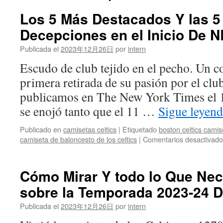
Los 5 Más Destacados Y las 
Decepciones en el Inicio De 
Publicada el
2023年12月26日
por
intern
Escudo de club tejido en el pecho. Un 
primera retirada de su pasión por el club
publicamos en The New York Times el 1
se enojó tanto que el 11 …
Sigue leyen
Publicado en
camisetas celtics
|
Etiquetado
boston celtics camis
camiseta de baloncesto de los celtics
|
Comentarios desactivado
Cómo Mirar Y todo lo Que Nec
sobre la Temporada 2023-24 D
Publicada el
2023年12月26日
por
intern