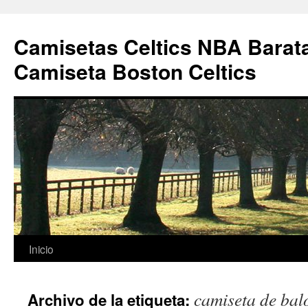
Camisetas Celtics NBA Barata
Camiseta Boston Celtics
Saltar
Inicio
al
camiseta de balo
Archivo de la etiqueta:
contenido