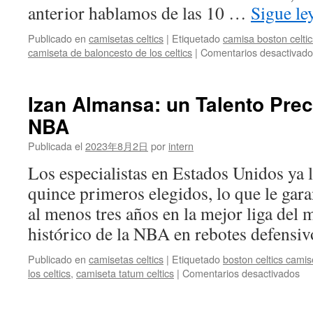
anterior hablamos de las 10 …
Sigue l
Publicado en
camisetas celtics
|
Etiquetado
camisa boston celtic
camiseta de baloncesto de los celtics
|
Comentarios desactivado
Izan Almansa: un Talento Pre
NBA
Publicada el
2023年8月2日
por
intern
Los especialistas en Estados Unidos ya l
quince primeros elegidos, lo que le gara
al menos tres años en la mejor liga del 
histórico de la NBA en rebotes defens
Publicado en
camisetas celtics
|
Etiquetado
boston celtics cami
en
los celtics
,
camiseta tatum celtics
|
Comentarios desactivados
Iz
Al