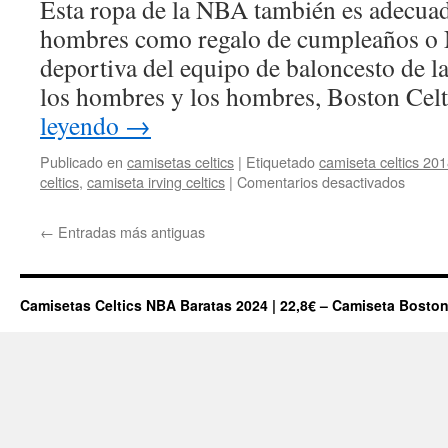
Esta ropa de la NBA también es adecuad
hombres como regalo de cumpleaños o 
deportiva del equipo de baloncesto de l
los hombres y los hombres, Boston Ce
leyendo
→
Publicado en
camisetas celtics
|
Etiquetado
camiseta celtics 20
en
celtics
,
camiseta irving celtics
|
Comentarios desactivados
Camis
De
←
Entradas más antiguas
Vestir
De
Los
Bosto
Camisetas Celtics NBA Baratas 2024 | 22,8€ – Camiseta Boston
Celtics
Barata