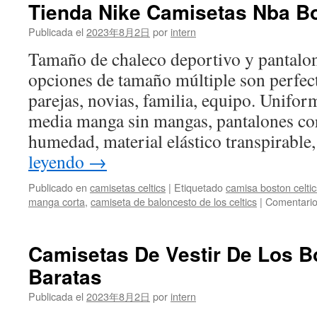
un
Tienda Nike Camisetas Nba Bo
Ta
Pr
Publicada el
2023年8月2日
por
intern
Ru
Tamaño de chaleco deportivo y pantalon
A
la
opciones de tamaño múltiple son perfect
NB
parejas, novias, familia, equipo. Unifor
media manga sin mangas, pantalones cor
humedad, material elástico transpirabl
leyendo
→
Publicado en
camisetas celtics
|
Etiquetado
camisa boston celti
manga corta
,
camiseta de baloncesto de los celtics
|
Comentario
Camisetas De Vestir De Los B
Baratas
Publicada el
2023年8月2日
por
intern