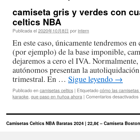
camiseta gris y verdes con c
celtics NBA
Publicada el
2020年10月8日
por
intern
En este caso, únicamente tendremos en
(por ejemplo) de la base imponible, ca
dejaremos a cero el IVA. Normalmente, 
autónomos presentan la autoliquidación
trimestral. En …
Sigue leyendo
→
Publicado en
camisetas celtics
|
Etiquetado
cómo las camisetas c
karaoke
,
que paso en ñuñoa ahora
|
Comentarios desactivados
g
Camisetas Celtics NBA Baratas 2024 | 22,8€ – Camiseta Boston