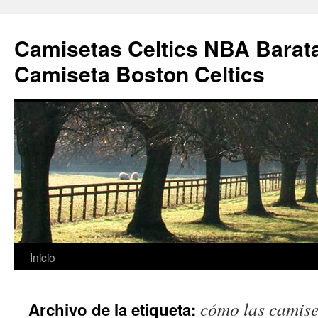
Camisetas Celtics NBA Barata
Camiseta Boston Celtics
Saltar
Inicio
al
cómo las camiset
Archivo de la etiqueta:
contenido