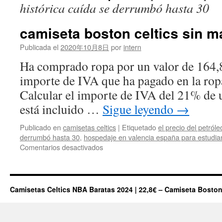
histórica caída se derrumbó hasta 30
camiseta boston celtics sin 
Publicada el
2020年10月8日
por
intern
Ha comprado ropa por un valor de 164,
importe de IVA que ha pagado en la ropa
Calcular el importe de IVA del 21% de 
está incluido …
Sigue leyendo
→
Publicado en
camisetas celtics
|
Etiquetado
el precio del petróle
derrumbó hasta 30
,
hospedaje en valencia españa para estudia
en
Comentarios desactivados
camiseta
boston
celtics
sin
Camisetas Celtics NBA Baratas 2024 | 22,8€ – Camiseta Boston
mangas
NBA