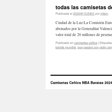
todas las camisetas d
Publicada el
2020年10月8日
por
intern
Ciudad de la Luz:La Comisión Europ
abonados por la Generalitat Valenc
valor total de 20 millones de peset
Publicado en
camisetas celtics
|
Etiqueta
barata mundial
,
que pasara con radio zer
Camisetas Celtics NBA Baratas 2024