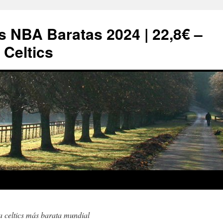
s NBA Baratas 2024 | 22,8€ –
Celtics
a celtics más barata mundial