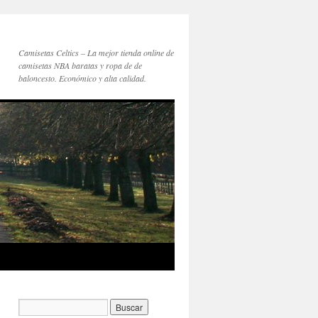
Camisetas Celtics – La mejor tienda online de
camisetas NBA baratas y ropa de de
baloncesto. Económico y alta calidad.