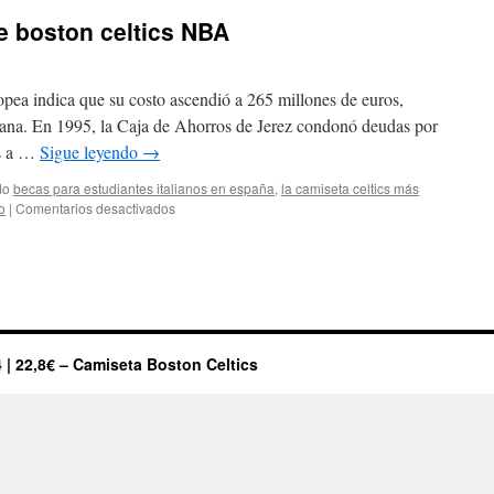
e boston celtics NBA
ea indica que su costo ascendió a 265 millones de euros,
iana. En 1995, la Caja de Ahorros de Jerez condonó deudas por
as a …
Sigue leyendo
→
do
becas para estudiantes italianos en españa
,
la camiseta celtics más
en
o
|
Comentarios desactivados
todas
las
camisetas
de
boston
celtics
NBA
 | 22,8€ – Camiseta Boston Celtics