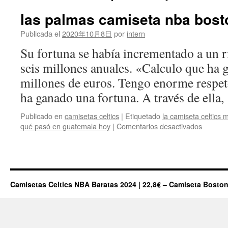
las palmas camiseta nba bost
Publicada el
2020年10月8日
por
intern
Su fortuna se había incrementado a un 
seis millones anuales. «Calculo que ha
millones de euros. Tengo enorme respeto
ha ganado una fortuna. A través de ella
Publicado en
camisetas celtics
|
Etiquetado
la camiseta celtics 
en
qué pasó en guatemala hoy
|
Comentarios desactivados
las
palmas
camiset
nba
boston
Camisetas Celtics NBA Baratas 2024 | 22,8€ – Camiseta Boston
celtics
NBA