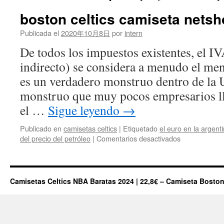
boston celtics camiseta nets
Publicada el
2020年10月8日
por
intern
De todos los impuestos existentes, el I
indirecto) se considera a menudo el men
es un verdadero monstruo dentro de la
monstruo que muy pocos empresarios ll
el …
Sigue leyendo
→
Publicado en
camisetas celtics
|
Etiquetado
el euro en la argent
en
del precio del petróleo
|
Comentarios desactivados
boston
celtics
camiseta
netshoes
Camisetas Celtics NBA Baratas 2024 | 22,8€ – Camiseta Boston
NBA