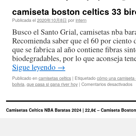
camiseta boston celtics 33 bi
Publicada el
2020年10月8日
por
intern
Busco el Santo Grial, camisetas nba bar
Recomienda saber que el 60 por ciento d
que se fabrica al año contiene fibras sin
biodegradables, por lo que aconseja te
Sigue leyendo
→
Publicado en
camisetas celtics
|
Etiquetado
cómo una camiseta ce
e
bolivia
,
que pasa si gana river hoy
|
Comentarios desactivados
c
b
ce
3
Camisetas Celtics NBA Baratas 2024 | 22,8€ – Camiseta Boston
bi
N