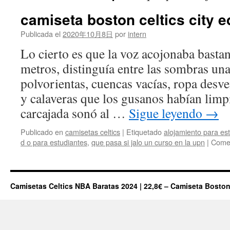
camiseta boston celtics city e
Publicada el
2020年10月8日
por
intern
Lo cierto es que la voz acojonaba bastan
metros, distinguía entre las sombras una
polvorientas, cuencas vacías, ropa desven
y calaveras que los gusanos habían limpi
carcajada sonó al …
Sigue leyendo
→
Publicado en
camisetas celtics
|
Etiquetado
alojamiento para es
d o para estudiantes
,
que pasa si jalo un curso en la upn
|
Comen
Camisetas Celtics NBA Baratas 2024 | 22,8€ – Camiseta Boston