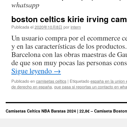
whatsapp
boston celtics kirie irving ca
Publicada el
2020年10月8日
por
intern
Un usuario compra por el ecommerce ce
y en las características de los producto
Barcelona con las obras maestras de Ga
de que son muy pocas las personas cons
Sigue leyendo
→
Publicado en
camisetas celtics
|
Etiquetado
españa en la union 
de derecho en españa
,
que pasa si reportas un contacto en wh
Camisetas Celtics NBA Baratas 2024 | 22,8€ – Camiseta Boston