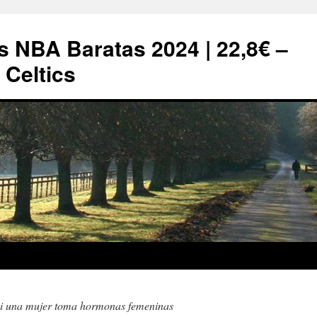
s NBA Baratas 2024 | 22,8€ –
Celtics
si una mujer toma hormonas femeninas