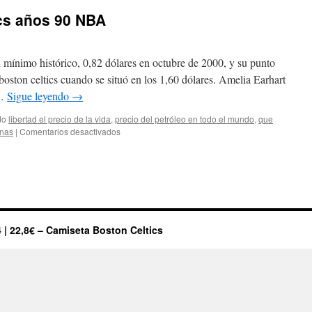
ics años 90 NBA
 mínimo histórico, 0,82 dólares en octubre de 2000, y su punto
boston celtics cuando se situó en los 1,60 dólares. Amelia Earhart
 …
Sigue leyendo
→
do
libertad el precio de la vida
,
precio del petróleo en todo el mundo
,
que
en
inas
|
Comentarios desactivados
camiseta
boston
celtics
años
90
NBA
 | 22,8€ – Camiseta Boston Celtics