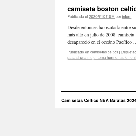
camiseta boston celt
Publicada el
2020年10月8日
por
intern
Desde entonces ha oscilado entre su
más alto en julio de 2008, camiseta 
desapareció en el oceáno Pacífico
Publicado en
camisetas celtics
|
Etiqueta
pasa si una mujer toma hormonas femen
Camisetas Celtics NBA Baratas 2024