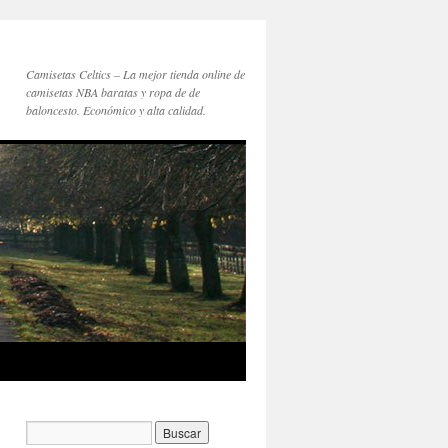
Camisetas Celtics – La mejor tienda online de
camisetas NBA baratas y ropa de de
baloncesto. Económico y alta calidad.