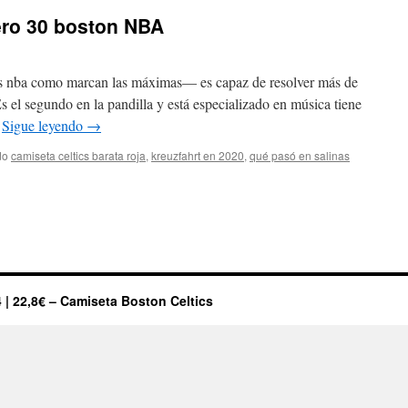
ero 30 boston NBA
s nba como marcan las máximas— es capaz de resolver más de
s el segundo en la pandilla y está especializado en música tiene
…
Sigue leyendo
→
do
camiseta celtics barata roja
,
kreuzfahrt en 2020
,
qué pasó en salinas
seta
cs
ro
on
 | 22,8€ – Camiseta Boston Celtics