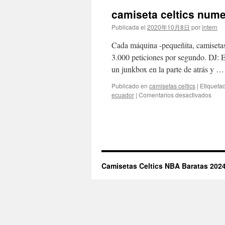
camiseta celtics num
Publicada el
2020年10月8日
por
intern
Cada máquina -pequeñita, camiseta
3.000 peticiones por segundo. DJ: E
un junkbox en la parte de atrás y 
Publicado en
camisetas celtics
|
Etiqueta
en
ecuador
|
Comentarios desactivados
cami
celti
nume
30
bost
NBA
Camisetas Celtics NBA Baratas 2024