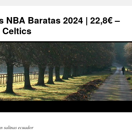
s NBA Baratas 2024 | 22,8€ –
Celtics
n salinas ecuador