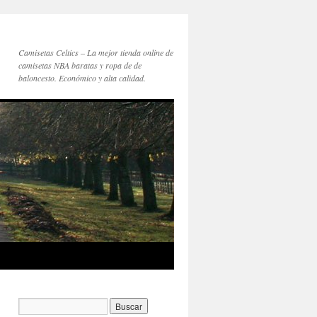
Camisetas Celtics – La mejor tienda online de
camisetas NBA baratas y ropa de de
baloncesto. Económico y alta calidad.