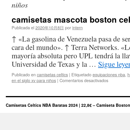
niños
camisetas mascota boston ce
Publicada el
2020年10月8日
por
intern
↑ «La gasolina de Venezuela pasa de ser
cara del mundo». ↑ Terra Networks. «L
mayoría absoluta pero UPL tendrá la ll
Universidad de Texas y la …
Sigue ley
Publicado en
camisetas celtics
|
Etiquetado
equipaciones nba
,
h
en
en el siglo xv para niños
|
Comentarios desactivados
camisetas
mascota
boston
celtics
Camisetas Celtics NBA Baratas 2024 | 22,8€ – Camiseta Boston
NBA