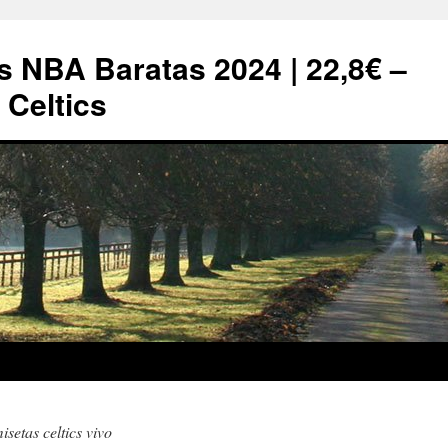
s NBA Baratas 2024 | 22,8€ –
Celtics
isetas celtics vivo