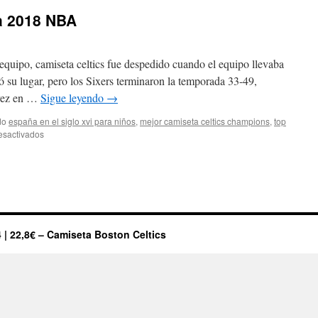
ta 2018 NBA
 equipo, camiseta celtics fue despedido cuando el equipo llevaba
 su lugar, pero los Sixers terminaron la temporada 33-49,
 vez en …
Sigue leyendo
→
do
españa en el siglo xvi para niños
,
mejor camiseta celtics champions
,
top
en
esactivados
boston
celtic
camiseta
2018
NBA
 | 22,8€ – Camiseta Boston Celtics