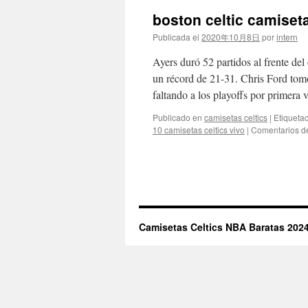
boston celtic camise
Publicada el
2020年10月8日
por
intern
Ayers duró 52 partidos al frente del
un récord de 21-31. Chris Ford tomó
faltando a los playoffs por primera
Publicado en
camisetas celtics
|
Etiqueta
10 camisetas celtics vivo
|
Comentarios d
Camisetas Celtics NBA Baratas 2024