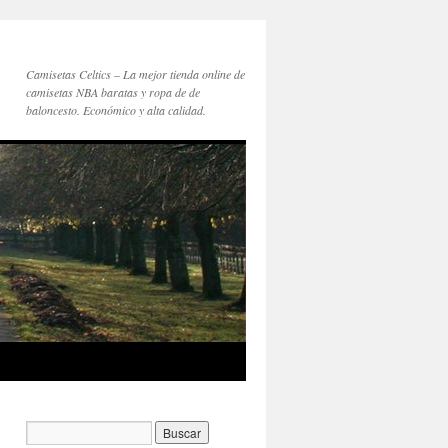
Camisetas Celtics – La mejor tienda online de
camisetas NBA baratas y ropa de de
baloncesto. Económico y alta calidad.