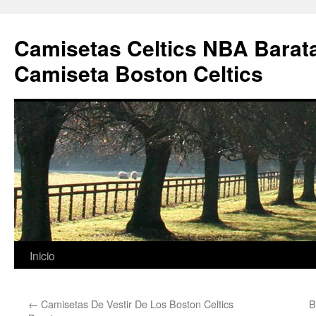
Camisetas Celtics NBA Barata
Camiseta Boston Celtics
Saltar
Inicio
al
←
Camisetas De Vestir De Los Boston Celtics
B
contenido