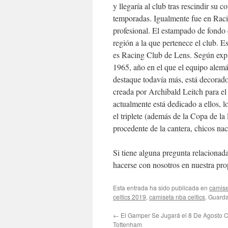
y llegaría al club tras rescindir su 
temporadas. Igualmente fue en Racin
profesional. El estampado de fondo 
región a la que pertenece el club. E
es Racing Club de Lens. Según expli
1965, año en el que el equipo alemá
destaque todavía más, está decorado
creada por Archibald Leitch para el 
actualmente está dedicado a ellos, 
el triplete (además de la Copa de l
procedente de la cantera, chicos na
Si tiene alguna pregunta relaciona
hacerse con nosotros en nuestra pr
Esta entrada ha sido publicada en
camise
celtics 2019
,
camiseta nba celtics
. Guard
←
El Gamper Se Jugará el 8 De Agosto C
Tottenham