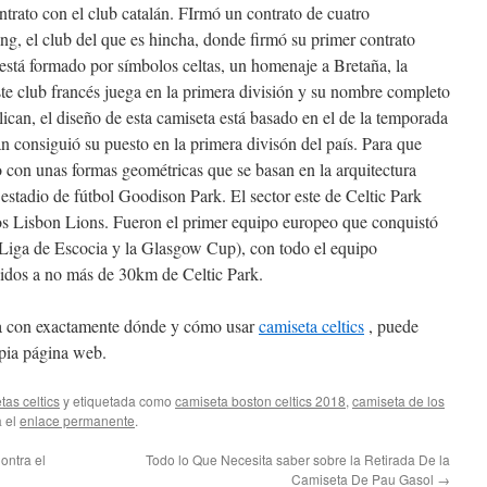
contrato con el club catalán. FIrmó un contrato de cuatro
g, el club del que es hincha, donde firmó su primer contrato
está formado por símbolos celtas, un homenaje a Bretaña, la
ste club francés juega en la primera división y su nombre completo
can, el diseño de esta camiseta está basado en el de la temporada
n consiguió su puesto en la primera divisón del país. Para que
 con unas formas geométricas que se basan en la arquitectura
estadio de fútbol Goodison Park. El sector este de Celtic Park
los Lisbon Lions. Fueron el primer equipo europeo que conquistó
a Liga de Escocia y la Glasgow Cup), con todo el equipo
cidos a no más de 30km de Celtic Park.
da con exactamente dónde y cómo usar
camiseta celtics
, puede
opia página web.
tas celtics
y etiquetada como
camiseta boston celtics 2018
,
camiseta de los
a el
enlace permanente
.
ontra el
Todo lo Que Necesita saber sobre la Retirada De la
Camiseta De Pau Gasol
→