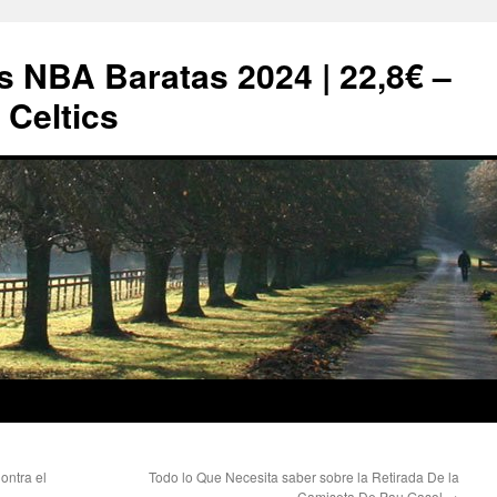
s NBA Baratas 2024 | 22,8€ –
Celtics
ontra el
Todo lo Que Necesita saber sobre la Retirada De la
Camiseta De Pau Gasol
→