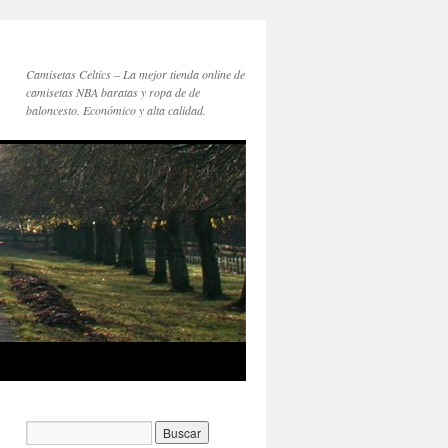
Camisetas Celtics – La mejor tienda online de
camisetas NBA baratas y ropa de de
baloncesto. Económico y alta calidad.