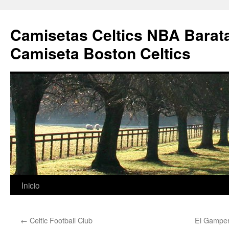
Camisetas Celtics NBA Barata
Camiseta Boston Celtics
Saltar
Inicio
al
←
Celtic Football Club
El Gamper
contenido