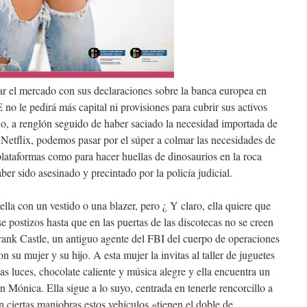
tar el mercado con sus declaraciones sobre la banca europea en
no le pedirá más capital ni provisiones para cubrir sus activos
o, a renglón seguido de haber saciado la necesidad importada de
 Netflix, podemos pasar por el súper a colmar las necesidades de
lataformas como para hacer huellas de dinosaurios en la roca
er sido asesinado y precintado por la policía judicial.
lla con un vestido o una blazer, pero ¿ Y claro, ella quiere que
 postizos hasta que en las puertas de las discotecas no se creen
Frank Castle, un antiguo agente del FBI del cuerpo de operaciones
on su mujer y su hijo. A esta mujer la invitas al taller de juguetes
las luces, chocolate caliente y música alegre y ella encuentra un
 Mónica. Ella sigue a lo suyo, centrada en tenerle rencorcillo a
n ciertas maniobras estos vehículos «tienen el doble de