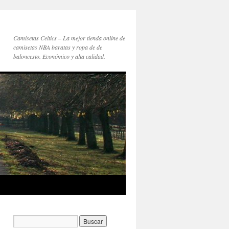
Camisetas Celtics – La mejor tienda online de
camisetas NBA baratas y ropa de de
baloncesto. Económico y alta calidad.