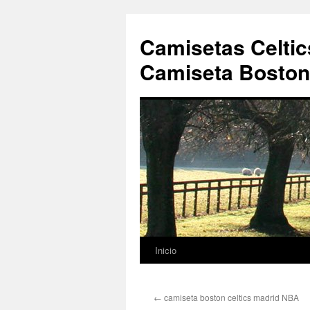
Camisetas Celtic
Camiseta Boston 
Inicio
Saltar
al
←
camiseta boston celtics madrid NBA
contenido