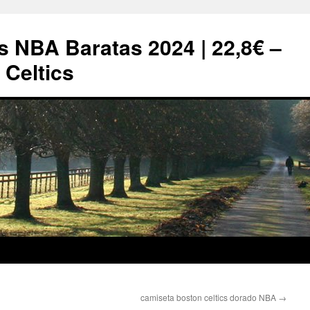
s NBA Baratas 2024 | 22,8€ –
Celtics
camiseta boston celtics dorado NBA
→