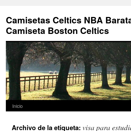
Camisetas Celtics NBA Barata
Camiseta Boston Celtics
Saltar
Inicio
al
visa para estud
Archivo de la etiqueta:
contenido