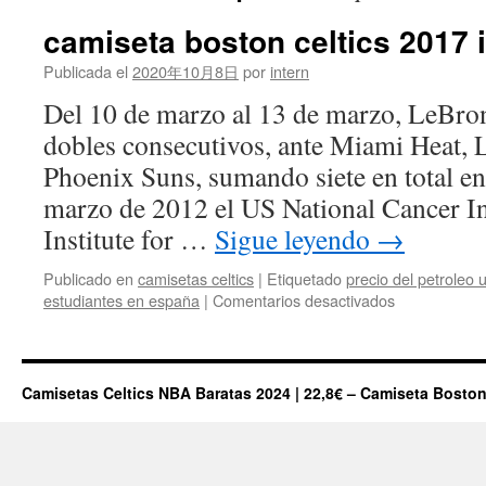
camiseta boston celtics 2017 
Publicada el
2020年10月8日
por
intern
Del 10 de marzo al 13 de marzo, LeBron 
dobles consecutivos, ante Miami Heat, 
Phoenix Suns, sumando siete en total e
marzo de 2012 el US National Cancer In
Institute for …
Sigue leyendo
→
Publicado en
camisetas celtics
|
Etiquetado
precio del petroleo 
en
estudiantes en españa
|
Comentarios desactivados
camiseta
boston
celtics
2017
Camisetas Celtics NBA Baratas 2024 | 22,8€ – Camiseta Boston
irving
NBA