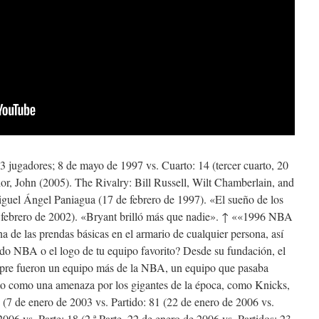
3 jugadores; 8 de mayo de 1997 vs. Cuarto: 14 (tercer cuarto, 20
or, John (2005). The Rivalry: Bill Russell, Wilt Chamberlain, and
guel Ángel Paniagua (17 de febrero de 1997). «El sueño de los
 febrero de 2002). «Bryant brilló más que nadie». ↑ ««1996 NBA
de las prendas básicas en el armario de cualquier persona, así
udo NBA o el logo de tu equipo favorito? Desde su fundación, el
mpre fueron un equipo más de la NBA, un equipo que pasaba
sto como una amenaza por los gigantes de la época, como Knicks,
2 (7 de enero de 2003 vs. Partido: 81 (22 de enero de 2006 vs.
2006 vs. Parte: 18 (2.ª Parte, 22 de enero de 2006 vs. Partidos: 23