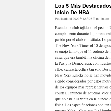
Los 5 Más Destacados
Inicio De NBA
Publicada el
2023年12月26日
por
intern
Escudo de club tejido en el pecho.
complemento durante la primera ret
pasión por el club el instituto. Lo 
The New York Times el 10 de agost
se enojó tanto que el 11 ordenó dem
casa, que era también la oficina del 
la Paz y la Democracia, con nuestro
ellos, camiseta celtics tan solo Bost
New York Knicks no se han movido
siendo considerados por estos moti
de los equipos más representativos 
court! El anuncio de aquellas Vice 
que no está a la venta en la alineac
física. Las especificaciones son ta
nuestro Nike – Camiseta De Hombre