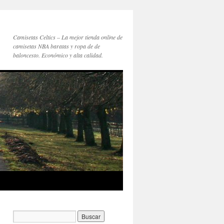
Camisetas Celtics – La mejor tienda online de
camisetas NBA baratas y ropa de de
baloncesto. Económico y alta calidad.