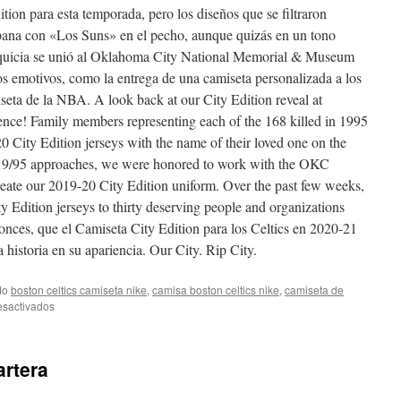
tion para esta temporada, pero los diseños que se filtraron
ispana con «Los Suns» en el pecho, aunque quizás en un tono
anquicia se unió al Oklahoma City National Memorial & Museum
s emotivos, como la entrega de una camiseta personalizada a los
iseta de la NBA. A look back at our City Edition reveal at
e! Family members representing each of the 168 killed in 1995
City Edition jerseys with the name of their loved one on the
4/19/95 approaches, we were honored to work with the OKC
ate our 2019-20 City Edition uniform. Over the past few weeks,
Edition jerseys to thirty deserving people and organizations
tonces, que el Camiseta City Edition para los Celtics en 2020-21
historia en su apariencia. Our City. Rip City.
do
boston celtics camiseta nike
,
camisa boston celtics nike
,
camiseta de
en
esactivados
Los
5
Más
artera
Destacados
Y