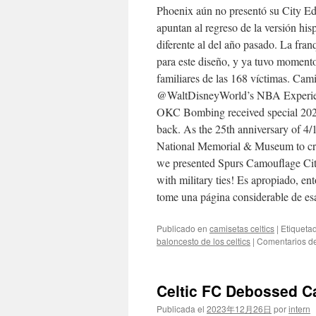
Phoenix aún no presentó su City Edi
apuntan al regreso de la versión h
diferente al del año pasado. La fr
para este diseño, y ya tuvo momento
familiares de las 168 víctimas. Cam
@WaltDisneyWorld’s NBA Experienc
OKC Bombing received special 2020 
back. As the 25th anniversary of 
National Memorial & Museum to cre
we presented Spurs Camouflage City 
with military ties! Es apropiado, en
tome una página considerable de esa 
Publicado en
camisetas celtics
|
Etiqueta
baloncesto de los celtics
|
Comentarios d
Celtic FC Debossed C
Publicada el
2023年12月26日
por
intern