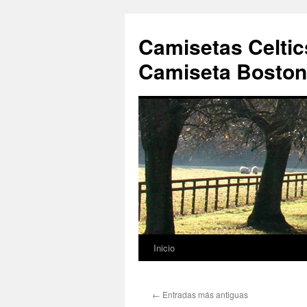
Camisetas Celtic
Camiseta Boston 
Inicio
Saltar
al
←
Entradas más antiguas
contenido