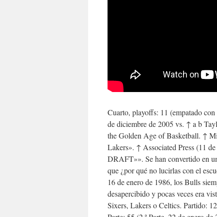
Cuarto, playoffs: 11 (empatado con 
de diciembre de 2005 vs. ↑ a b Tayl
the Golden Age of Basketball. ↑ Mi
Lakers». ↑ Associated Press (11 de
DRAFT»». Se han convertido en una 
que ¿por qué no lucirlas con el esc
16 de enero de 1986, los Bulls sie
desapercibido y pocas veces era vi
Sixers, Lakers o Celtics. Partido: 1
Parte: 55 (2.ª Parte, 22 de enero de 