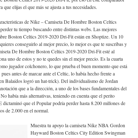
a que elijas el que más se ajusta a tus necesidades.
racterísticas de Nike – Camiseta De Hombre Boston Celtics
perder tu tiempo buscando entre distintas webs. Las mejores
bre Boston Celtics 2019-2020 Dri-Fit están en Shoptize. Un 10
 quieres conseguirlo al mejor precio, lo mejor es que te suscribas y
iseta De Hombre Boston Celtics 2019-2020 Dri-Fit esté al
iona uno de estos y no te quedes sin el mejor precio. Es la cuarta
 como jugador colchonero, lo que prueba el buen momento que está
, pues antes de marcar ante el Celtic, lo había hecho frente a
n Balaídos logró un hat-trick). Del individualismo de Jordan
anotación que a la dirección, a uno de los bases fundamentales del
 No había más alternativas, teniendo en cuenta que el perito
 dictaminó que el Popular podría perder hasta 8.200 millones de
os de 2.000 en el normal.
Muestra tu apoyo la camiseta Nike NBA Gordon
Hayward Boston Celtics City Edition Swingman