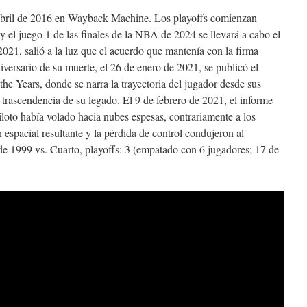
las
5
bril de 2016 en Wayback Machine. Los playoffs comienzan
Mayores
y el juego 1 de las finales de la NBA de 2024 se llevará a cabo el
Decepciones
 2021, salió a la luz que el acuerdo que mantenía con la firma
en
el
iversario de su muerte, el 26 de enero de 2021, se publicó el
Inicio
e Years, donde se narra la trayectoria del jugador desde sus
De
la trascendencia de su legado. El 9 de febrero de 2021, el informe
NBA
loto había volado hacia nubes espesas, contrariamente a los
 espacial resultante y la pérdida de control condujeron al
 de 1999 vs. Cuarto, playoffs: 3 (empatado con 6 jugadores; 17 de