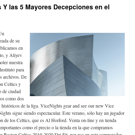
 Y las 5 Mayores Decepciones en el
 Un
irada de su
publicamos en
o, y Aliyev
oler nuestra
Instituto para
s archivos. De
on Celtics y
 de ciudad
vos como dos
e históricos de la liga. ViceNights gear and see our new Vice
Nights sigue siendo espectacular. Este verano, sólo hay un jugador
ión de los Celtics, que es Al Horford. Venta on-line y en tienda
n importantes como el precio o la tienda en la que compramos
 Boston Celtics 2019-2020 Dri-Fit, por eso en este comparador