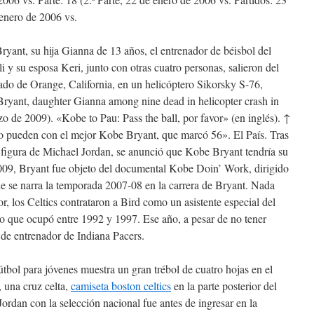
 enero de 2006 vs.
yant, su hija Gianna de 13 años, el entrenador de béisbol del
 y su esposa Keri, junto con otras cuatro personas, salieron del
o de Orange, California, en un helicóptero Sikorsky S-76,
ryant, daughter Gianna among nine dead in helicopter crash in
o de 2009). «Kobe to Pau: Pass the ball, por favor» (en inglés). ↑
o pueden con el mejor Kobe Bryant, que marcó 56». El País. Tras
 figura de Michael Jordan, se anunció que Kobe Bryant tendría su
09, Bryant fue objeto del documental Kobe Doin’ Work, dirigido
e se narra la temporada 2007-08 en la carrera de Bryant. Nada
r, los Celtics contrataron a Bird como un asistente especial del
rgo que ocupó entre 1992 y 1997. Ese año, a pesar de no tener
 de entrenador de Indiana Pacers.
útbol para jóvenes muestra un gran trébol de cuatro hojas en el
, una cruz celta,
camiseta boston celtics
en la parte posterior del
Jordan con la selección nacional fue antes de ingresar en la