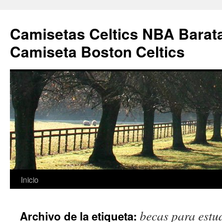
Camisetas Celtics NBA Barata
Camiseta Boston Celtics
Saltar
Inicio
al
becas para estu
Archivo de la etiqueta:
contenido