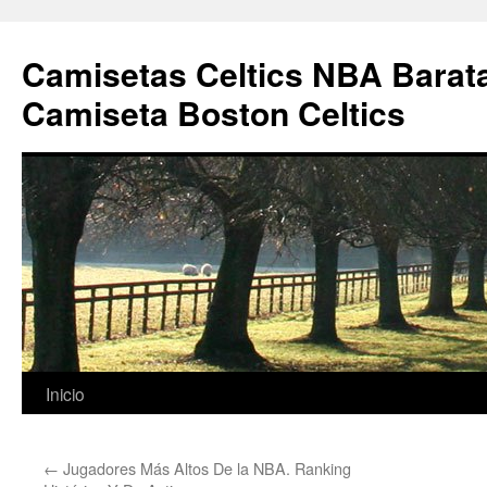
Camisetas Celtics NBA Barata
Camiseta Boston Celtics
Saltar
Inicio
al
←
Jugadores Más Altos De la NBA. Ranking
contenido